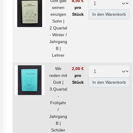
Gott gab
8,50 €
seinen
pro
einzigen
Stück
In den Warenkorb
Sohn |
2.Quartal
- Winter /
Jahrgang
B |
Lehrer
Wir
2,00 €
reden mit
pro
Gott |
Stück
In den Warenkorb
3.Quartal
-
Frühjahr
/
Jahrgang
B |
Schüler